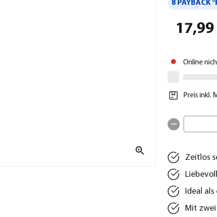
8 PAYBACK °
17,99
Online nic
Preis inkl.
Zeitlos 
Liebevol
Ideal a
Mit zwei