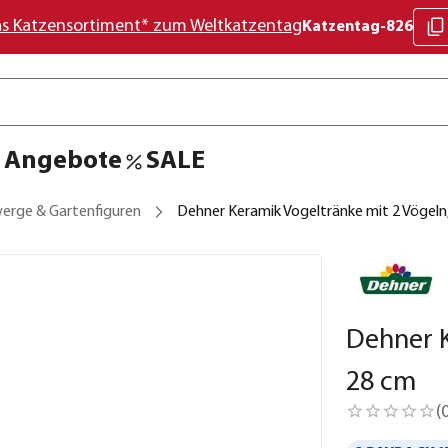
as Katzensortiment* zum Weltkatzentag
Katzentag-826
Angebote
SALE
erge & Gartenfiguren
Dehner Keramik Vogeltränke mit 2 Vögeln
Dehner K
28 cm
(