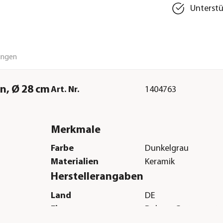
Unterstü
ungen
n, Ø 28 cm
Art. Nr.
1404763
Merkmale
Farbe
Dunkelgrau
Materialien
Keramik
Herstellerangaben
Land
DE
Firma
Dehner Gartencent
Co. KG