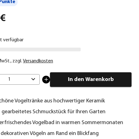
Punkte
 €
ht verfügbar
 MwSt.
,
zzgl.
Versandkosten
In den Warenkorb
1
schöne Vogeltränke aus hochwertiger Keramik
l gearbeitetes Schmuckstück für Ihren Garten
ls erfrischendes Vogelbad in warmen Sommermonaten
 dekorativen Vögeln am Rand ein Blickfang