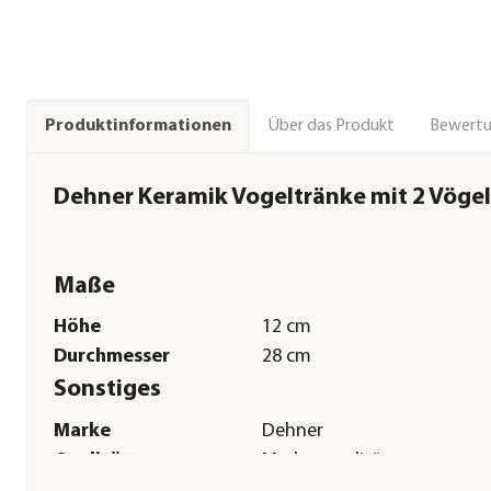
Über das Produkt
Bewert
Produktinformationen
Dehner Keramik Vogeltränke mit 2 Vögel
Maße
Höhe
12 cm
Durchmesser
28 cm
Sonstiges
Marke
Dehner
Qualität
Markenqualität