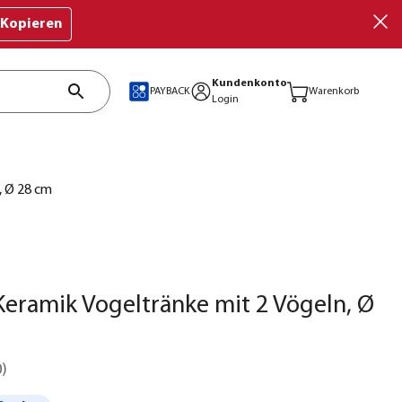
Kopieren
Kundenkonto
PAYBACK
Warenkorb
Login
, Ø 28 cm
eramik Vogeltränke mit 2 Vögeln, Ø
0
)