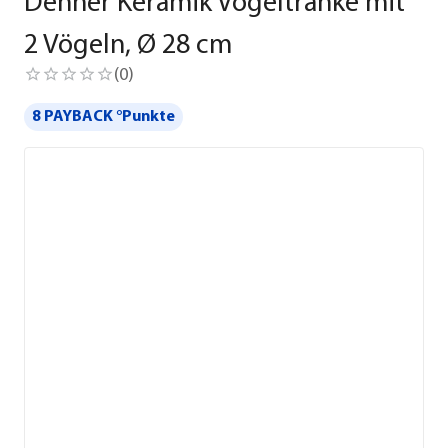
Dehner Keramik Vogeltränke mit
2 Vögeln, Ø 28 cm
(
0
)
8 PAYBACK °Punkte