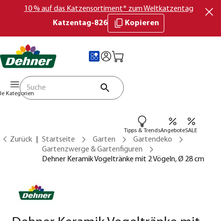
10 % auf das Katzensortiment* zum Weltkatzentag
Katzentag-826
Kopieren
lle Kategorien
Tipps & Trends
Angebote
SALE
Zurück
Startseite
Garten
Gartendeko
Gartenzwerge & Gartenfiguren
Dehner Keramik Vogeltränke mit 2 Vögeln, Ø 28 cm