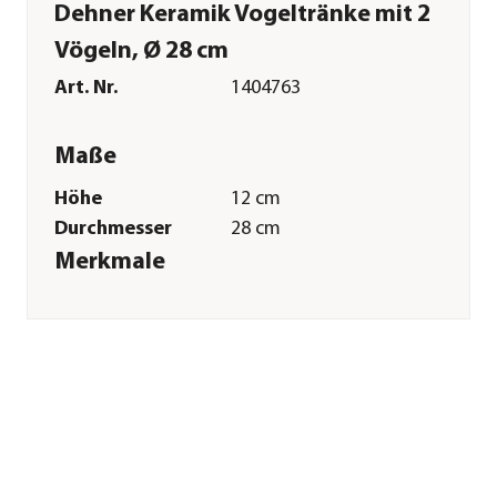
Dehner Keramik Vogeltränke mit 2
Vögeln, Ø 28 cm
Art. Nr.
1404763
Maße
Höhe
12 cm
Durchmesser
28 cm
Merkmale
Farbe
Dunkelgrau
Materialien
Keramik
Sonstiges
Marke
Dehner
Qualität
Markenqualität
Herstellerangaben