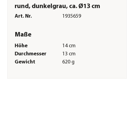
rund, dunkelgrau, ca. Ø13 cm
Art. Nr.
1935659
Maße
Höhe
14 cm
Durchmesser
13 cm
Gewicht
620 g
Innenmaß Höhe
12,2 cm
Innenmaß
11,3 cm
Durchmesser
Merkmale
Farbe
Dunkelgrau
Materialien
Keramik
Ausführung
Topf
Form
Rund|Konisch