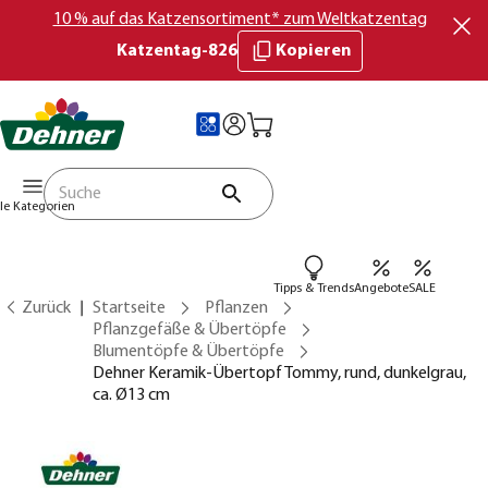
10 % auf das Katzensortiment* zum Weltkatzentag
Katzentag-826
Kopieren
lle Kategorien
Tipps & Trends
Angebote
SALE
Zurück
Startseite
Pflanzen
Pflanzgefäße & Übertöpfe
Blumentöpfe & Übertöpfe
Dehner Keramik-Übertopf Tommy, rund, dunkelgrau,
ca. Ø13 cm