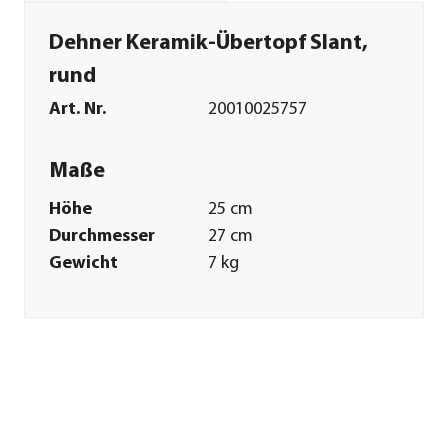
Dehner Keramik-Übertopf Slant,
rund
Art. Nr.
20010025757
Maße
Höhe
25 cm
Durchmesser
27 cm
Gewicht
7 kg
Innenmaß Höhe
24 cm
Innenmaß
21,5 cm
Durchmesser
Innenmaß
17 cm
Bodendurchmesser
Außenmaß
18 cm