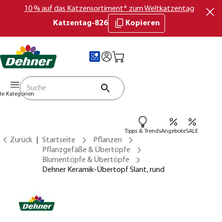
10 % auf das Katzensortiment* zum Weltkatzentag
Katzentag-826
Kopieren
lle Kategorien
Tipps & Trends
Angebote
SALE
Zurück
Startseite
Pflanzen
Pflanzgefäße & Übertöpfe
Blumentöpfe & Übertöpfe
Dehner Keramik-Übertopf Slant, rund