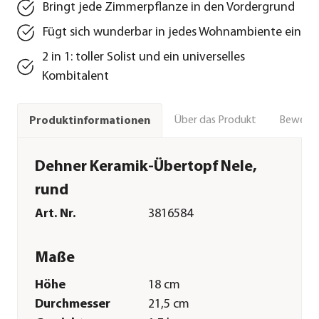
Bringt jede Zimmerpflanze in den Vordergrund
Fügt sich wunderbar in jedes Wohnambiente ein
2 in 1: toller Solist und ein universelles
Kombitalent
Über das Produkt
Bewert
Produktinformationen
Dehner Keramik-Übertopf Nele,
rund
Art. Nr.
3816584
Maße
Höhe
18 cm
Durchmesser
21,5 cm