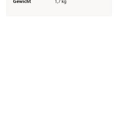
Gewicht
1,7 kg
Innenmaß Höhe
17 cm
Innenmaß
20 cm
Durchmesser
Merkmale
Farbe
Anthrazit
Materialien
Keramik
Ausführung
Topf
Form
Rund
Einsatzbereich
Indoor
Sonstiges
Marke
Dehner
Qualität
Markenqualität
Herstellerangaben
Land
DE