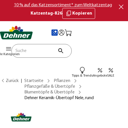
10 % auf das Katzensortiment* zum Weltkatzentag
Katzentag-826
Kopieren
lle Kategorien
Tipps & Trends
Angebote
SALE
Zurück
Startseite
Pflanzen
Pflanzgefäße & Übertöpfe
Blumentöpfe & Übertöpfe
Dehner Keramik-Übertopf Nele, rund