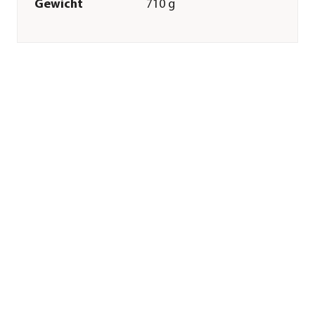
Gewicht
710 g
Innenmaß Höhe
11,4 cm
Innenmaß
14 cm
Durchmesser
Merkmale
Farbe
Weiß
Materialien
Keramik
Ausführung
Topf
Form
Rund
Einsatzbereich
Indoor
Sonstiges
Marke
Dehner
Qualität
Markenqualität
Herstellerangaben
Land
DE