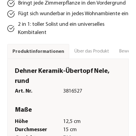
Bringt jede Zimmerpflanze in den Vordergrund
Fügt sich wunderbar in jedes Wohnambiente ein
2 in 1: toller Solist und ein universelles
Kombitalent
Über das Produkt
Bewert
Produktinformationen
Dehner Keramik-Übertopf Nele,
rund
Art. Nr.
3816527
Maße
Höhe
12,5 cm
Durchmesser
15 cm