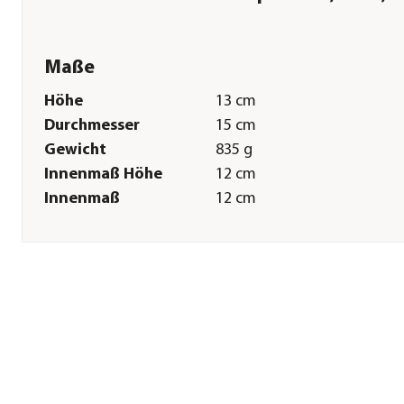
Maße
Höhe
13 cm
Durchmesser
15 cm
Gewicht
835 g
Innenmaß Höhe
12 cm
Innenmaß
12 cm
Durchmesser
Sonstiges
Marke
Dehner
Qualität
Markenqualität