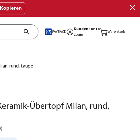
Kopieren
Kundenkonto
PAYBACK
Warenkorb
Login
lan, rund, taupe
eramik-Übertopf Milan, rund,
0
)