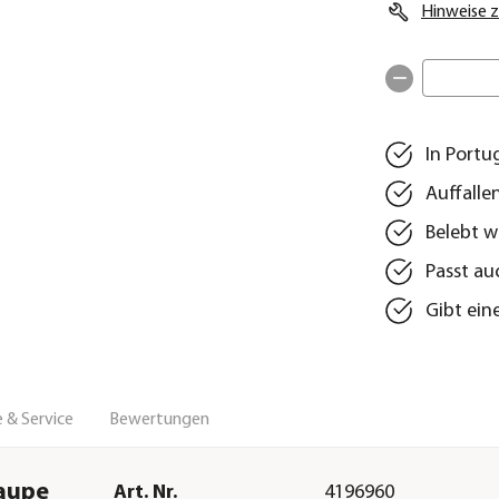
Hinweise z
In Portu
Auffalle
Belebt w
Passt au
Gibt ein
 & Service
Bewertungen
taupe
Art. Nr.
4196960