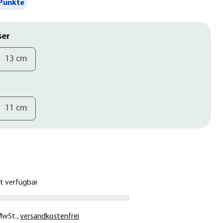
Punkte
ser
13 cm
11 cm
€
ht verfügbar
 MwSt.
,
versandkostenfrei