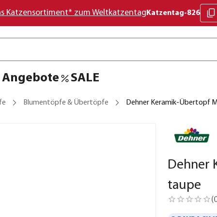
as Katzensortiment* zum Weltkatzentag
Katzentag-826
Angebote
SALE
fe
Blumentöpfe & Übertöpfe
Dehner Keramik-Übertopf Mi
Dehner K
taupe
(