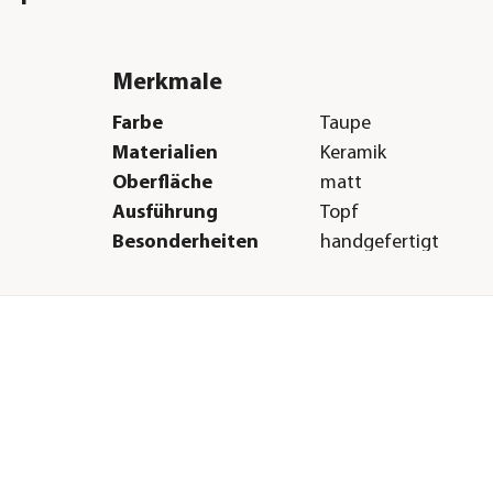
Merkmale
Farbe
Taupe
Materialien
Keramik
Oberfläche
matt
Ausführung
Topf
Besonderheiten
handgefertigt
Form
Rund
Einsatzbereich
Indoor
Herstellerangaben
Land
DE
Firma
Dehner Gartencent
Co. KG
E-Mail
service@dehner.de