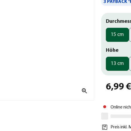
3 PAYBACK °
Durchmes
15 cm
Höhe
13 cm
6,99 
Online nic
Preis inkl.