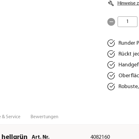
Hinweise z
1
Runder P
Rückt je
Handgefe
Oberfläc
Robuste,
 & Service
Bewertungen
 hellgrün
Art. Nr.
4082160