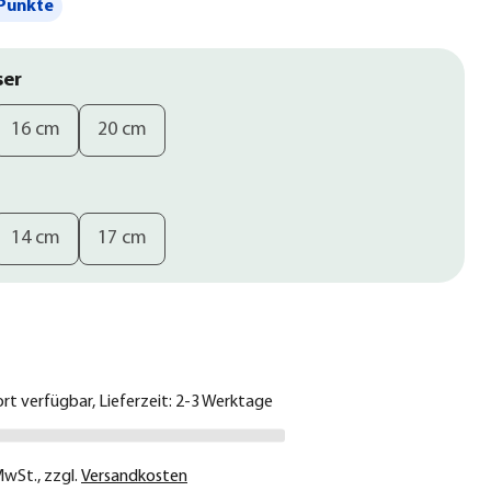
Punkte
ser
16 cm
20 cm
14 cm
17 cm
€
ort verfügbar, Lieferzeit: 2-3 Werktage
 MwSt.
,
zzgl.
Versandkosten