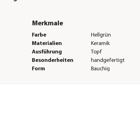
Merkmale
Farbe
Hellgrün
Materialien
Keramik
Ausführung
Topf
Besonderheiten
handgefertigt
Form
Bauchig
Einsatzbereich
Indoor
Herstellerangaben
Land
DE
Firma
Dehner Gartencent
Co. KG
E-Mail
service@dehner.de
Straße
Donauwörther Str.