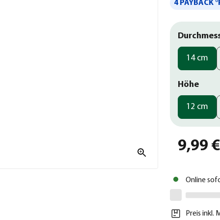
4 PAYBACK °
Durchmes
14 cm
Höhe
12 cm
9,99 
Online sof
Preis inkl.