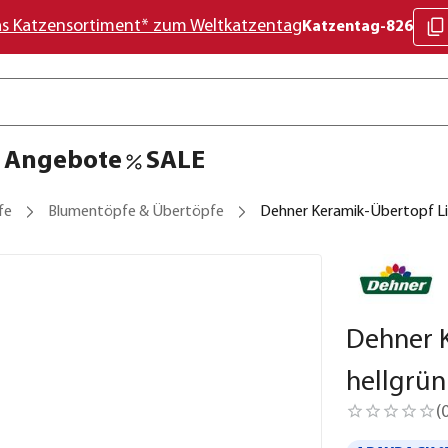
as Katzensortiment* zum Weltkatzentag
Katzentag-826
Angebote
SALE
fe
Blumentöpfe & Übertöpfe
Dehner Keramik-Übertopf Lin
Dehner K
hellgrün
(