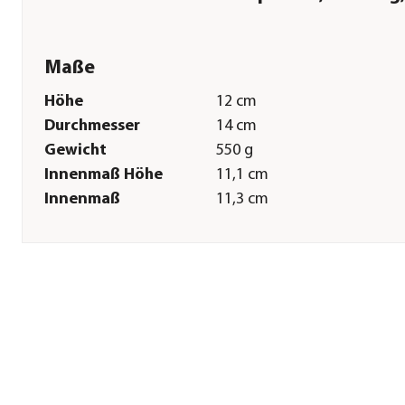
Maße
Höhe
12 cm
Durchmesser
14 cm
Gewicht
550 g
Innenmaß Höhe
11,1 cm
Innenmaß
11,3 cm
Durchmesser
Sonstiges
Marke
Dehner
Qualität
Premiumqualität Pflanzen
Serie
Linn