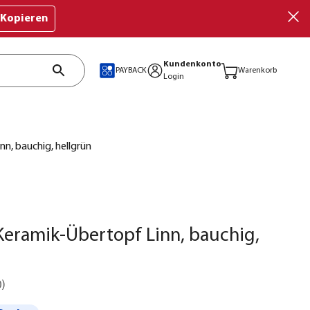
Kopieren
Kundenkonto
PAYBACK
Warenkorb
Login
n, bauchig, hellgrün
eramik-Übertopf Linn, bauchig,
0
)