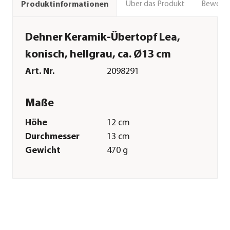
Über das Produkt
Bewert
Produktinformationen
Dehner Keramik-Übertopf Lea,
konisch, hellgrau, ca. Ø13 cm
Art. Nr.
2098291
Maße
Höhe
12 cm
Durchmesser
13 cm
Gewicht
470 g
Innenmaß Höhe
11,4 cm
Innenmaß
11,9 cm
Durchmesser
Merkmale
Farbe
Hellgrau