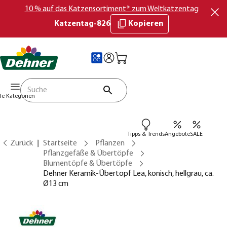
10 % auf das Katzensortiment* zum Weltkatzentag
Katzentag-826
Kopieren
lle Kategorien
Tipps & Trends
Angebote
SALE
Zurück
Startseite
Pflanzen
Pflanzgefäße & Übertöpfe
Blumentöpfe & Übertöpfe
Dehner Keramik-Übertopf Lea, konisch, hellgrau, ca.
Ø13 cm