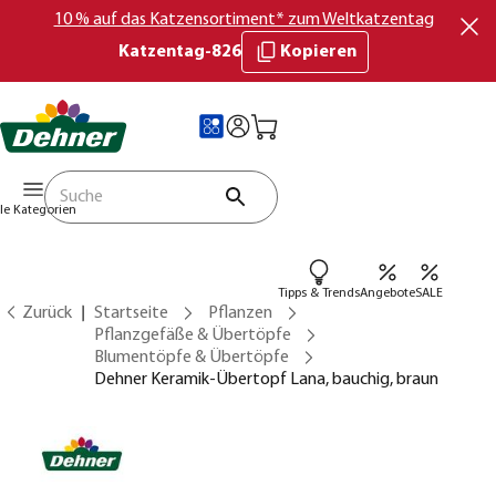
10 % auf das Katzensortiment* zum Weltkatzentag
Katzentag-826
Kopieren
lle Kategorien
Tipps & Trends
Angebote
SALE
Zurück
Startseite
Pflanzen
Pflanzgefäße & Übertöpfe
Blumentöpfe & Übertöpfe
Dehner Keramik-Übertopf Lana, bauchig, braun