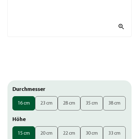
Durchmesser
16 cm
23 cm
28 cm
35 cm
38 cm
Höhe
15 cm
20 cm
22 cm
30 cm
33 cm