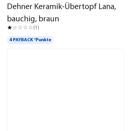
Dehner Keramik-Übertopf Lana,
bauchig, braun
(
1
)
4 PAYBACK °Punkte