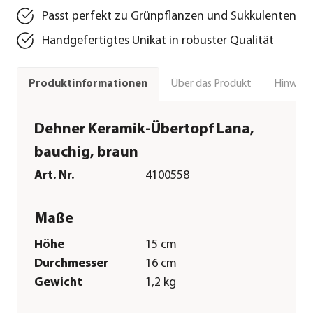
Passt perfekt zu Grünpflanzen und Sukkulenten
Handgefertigtes Unikat in robuster Qualität
Über das Produkt
Hinweise
Produktinformationen
Dehner Keramik-Übertopf Lana,
bauchig, braun
Art. Nr.
4100558
Maße
Höhe
15 cm
Durchmesser
16 cm
Gewicht
1,2 kg
Innenmaß Höhe
12,5 cm