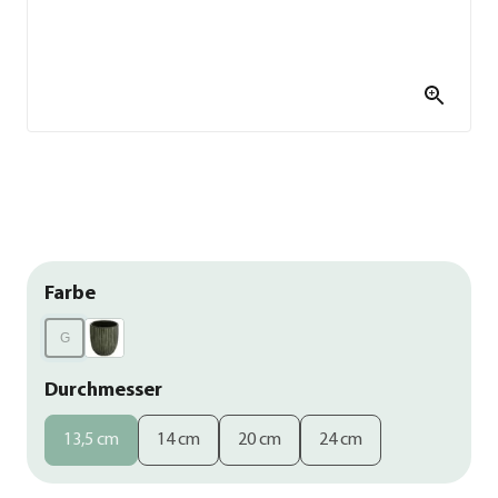
Farbe
G
Durchmesser
13,5 cm
14 cm
20 cm
24 cm