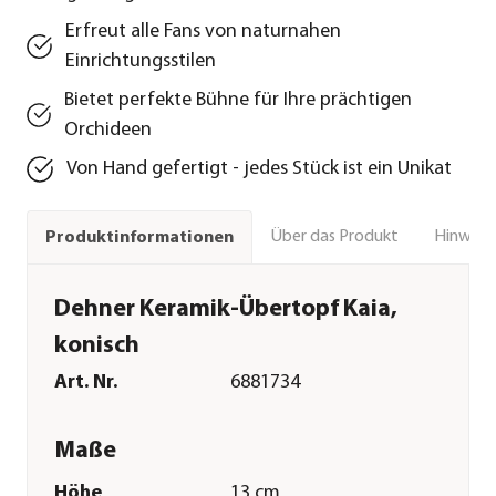
Erfreut alle Fans von naturnahen
Einrichtungsstilen
Bietet perfekte Bühne für Ihre prächtigen
Orchideen
Von Hand gefertigt - jedes Stück ist ein Unikat
Über das Produkt
Hinweise
Produktinformationen
Dehner Keramik-Übertopf Kaia,
konisch
Art. Nr.
6881734
Maße
Höhe
13 cm