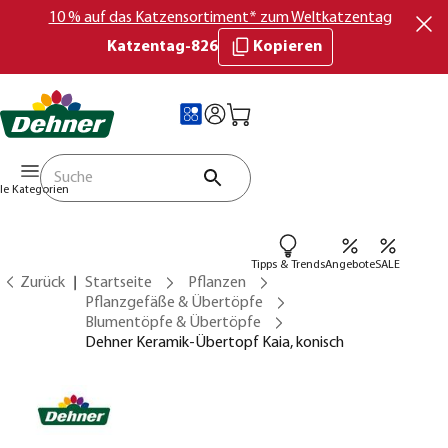
10 % auf das Katzensortiment* zum Weltkatzentag
Katzentag-826
Kopieren
lle Kategorien
Tipps & Trends
Angebote
SALE
Zurück
Startseite
Pflanzen
Pflanzgefäße & Übertöpfe
Blumentöpfe & Übertöpfe
Dehner Keramik-Übertopf Kaia, konisch