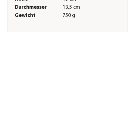
Durchmesser
13,5 cm
Gewicht
750 g
Merkmale
Farbe
Grau
Materialien
Keramik
Oberfläche
glasiert
Ausführung
Topf
Besonderheiten
handgefertigt
Form
Konisch
Einsatzbereich
Indoor
Sonstiges
Marke
Dehner
Qualität
Markenqualität
Herstellerangaben
Land
DE