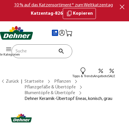
10 % auf das Katzensortiment* zum Weltkatzentag
Katzentag-826
Kopieren
lle Kategorien
Tipps & Trends
Angebote
SALE
Zurück
Startseite
Pflanzen
Pflanzgefäße & Übertöpfe
Blumentöpfe & Übertöpfe
Dehner Keramik-Übertopf Eneas, konisch, grau