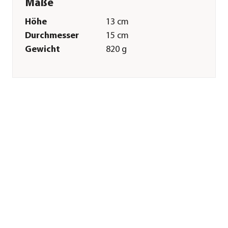
Maße
Höhe
13 cm
Durchmesser
15 cm
Gewicht
820 g
Innenmaß Höhe
11,7 cm
Innenmaß
13,1 cm
Durchmesser
Merkmale
Farbe
Grau
Materialien
Keramik
Oberfläche
matt
Ausführung
Topf
Besonderheiten
handgefertigt
Form
Konisch
Einsatzbereich
Indoor
Sonstiges