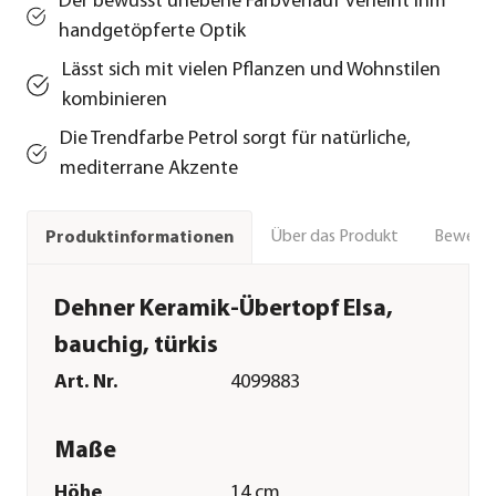
Der bewusst unebene Farbverlauf verleiht ihm
handgetöpferte Optik
Lässt sich mit vielen Pflanzen und Wohnstilen
kombinieren
Die Trendfarbe Petrol sorgt für natürliche,
mediterrane Akzente
Über das Produkt
Bewert
Produktinformationen
Dehner Keramik-Übertopf Elsa,
bauchig, türkis
Art. Nr.
4099883
Maße
Höhe
14 cm