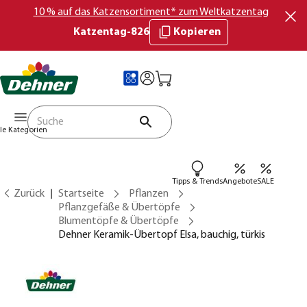
10 % auf das Katzensortiment* zum Weltkatzentag
Katzentag-826
Kopieren
lle Kategorien
Tipps & Trends
Angebote
SALE
Zurück
Startseite
Pflanzen
Pflanzgefäße & Übertöpfe
Blumentöpfe & Übertöpfe
Dehner Keramik-Übertopf Elsa, bauchig, türkis