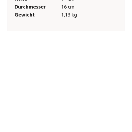
Durchmesser
16 cm
Gewicht
1,13 kg
Innenmaß Höhe
13,4 cm
Innenmaß
12,9 cm
Durchmesser
Merkmale
Farbe
Türkis
Materialien
Keramik
Oberfläche
glasiert
Ausführung
Topf
Form
Bauchig
Einsatzbereich
Indoor
Sonstiges
Marke
Dehner
Qualität
Premiumqualität