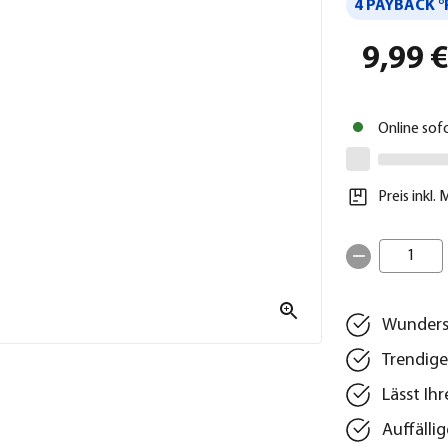
4 PAYBACK °
9,99 
Online sof
Preis inkl.
1
Wunders
Trendige
Lässt Ihr
Auffällig