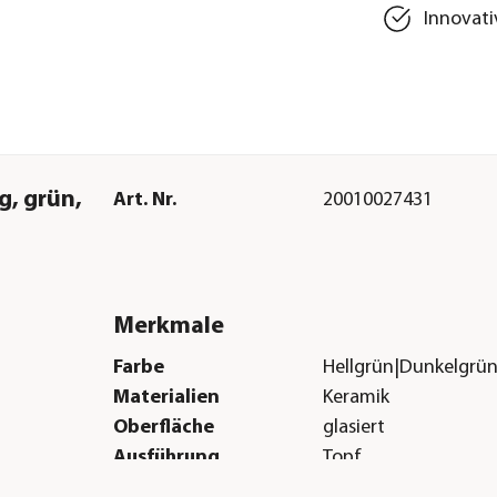
Innovati
g, grün,
Art. Nr.
20010027431
Merkmale
Farbe
Hellgrün|Dunkelgrü
Materialien
Keramik
Oberfläche
glasiert
Ausführung
Topf
Form
Bauchig