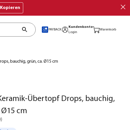
Kopieren
Kundenkonto
PAYBACK
Warenkorb
Login
ps, bauchig, grün, ca. Ø15 cm
Keramik-Übertopf Drops, bauchig,
. Ø15 cm
0
)