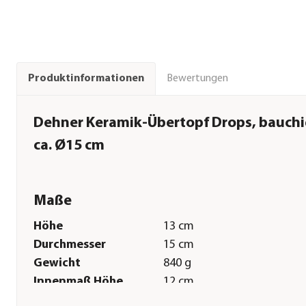
Bewertungen
Produktinformationen
Dehner Keramik-Übertopf Drops, bauchi
ca. Ø15 cm
Maße
Höhe
13 cm
Durchmesser
15 cm
Gewicht
840 g
Innenmaß Höhe
12 cm
Innenmaß
11,5 cm