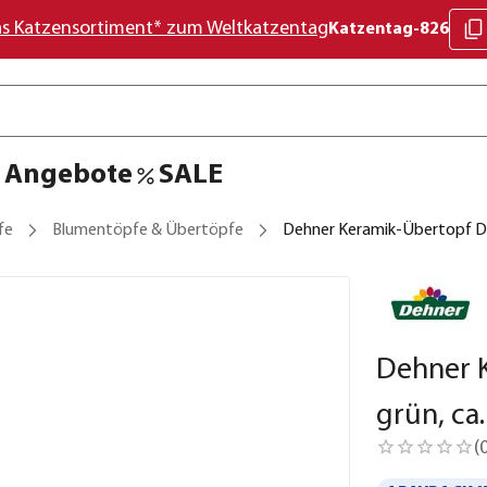
as Katzensortiment* zum Weltkatzentag
Katzentag-826
Angebote
SALE
fe
Blumentöpfe & Übertöpfe
Dehner Keramik-Übertopf Dro
Dehner 
grün, ca
(