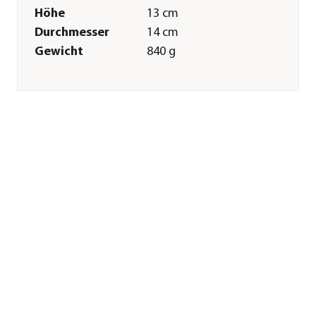
Höhe
13 cm
Durchmesser
14 cm
Gewicht
840 g
Innenmaß Höhe
11,8 cm
Innenmaß
12,7 cm
Durchmesser
Merkmale
Farbe
Dunkelgrau
Materialien
Keramik
Oberfläche
glasiert
Ausführung
Topf
Form
Rund
Einsatzbereich
Indoor
Sonstiges
Marke
Dehner