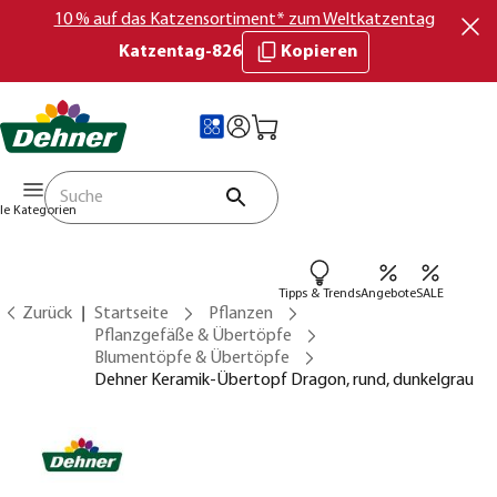
10 % auf das Katzensortiment* zum Weltkatzentag
Katzentag-826
Kopieren
lle Kategorien
Tipps & Trends
Angebote
SALE
Zurück
Startseite
Pflanzen
Pflanzgefäße & Übertöpfe
Blumentöpfe & Übertöpfe
Dehner Keramik-Übertopf Dragon, rund, dunkelgrau