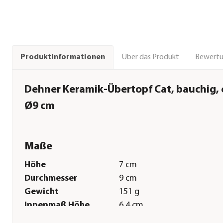
Über das Produkt
Bewert
Produktinformationen
Dehner Keramik-Übertopf Cat, bauchig, 
Ø9 cm
Maße
Höhe
7 cm
Durchmesser
9 cm
Gewicht
151 g
Innenmaß Höhe
6,4 cm
Innenmaß
5,4 cm