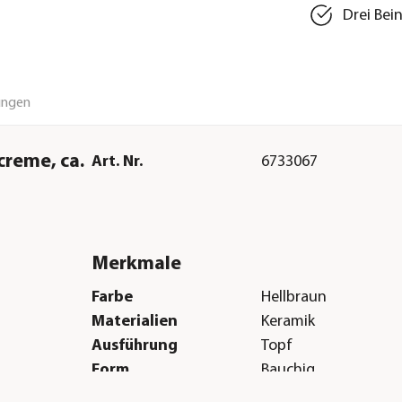
Drei Bei
ungen
creme, ca.
Art. Nr.
6733067
Merkmale
Farbe
Hellbraun
Materialien
Keramik
Ausführung
Topf
Form
Bauchig
Einsatzbereich
Indoor