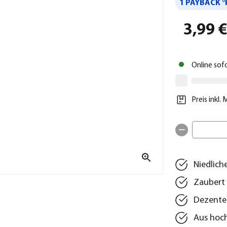
1 PAYBACK °
3,99 
Online sof
Preis inkl.
Niedlich
Zaubert 
Dezente
Aus hoch