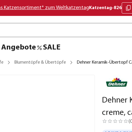
as Katzensortiment* zum Weltkatzentag
Katzentag-826
Angebote
SALE
fe
Blumentöpfe & Übertöpfe
Dehner Keramik-Übertopf Cat
Dehner K
creme, c
(