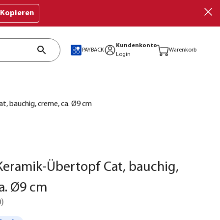
Kopieren
Kundenkonto
PAYBACK
Warenkorb
Login
, bauchig, creme, ca. Ø9 cm
eramik-Übertopf Cat, bauchig,
a. Ø9 cm
0
)