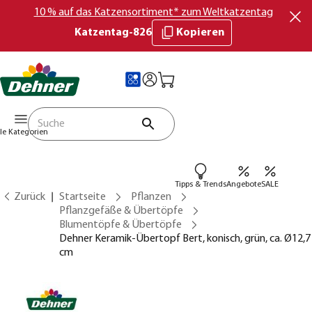
10 % auf das Katzensortiment* zum Weltkatzentag
Katzentag-826
Kopieren
lle Kategorien
Tipps & Trends
Angebote
SALE
Zurück
Startseite
Pflanzen
Pflanzgefäße & Übertöpfe
Blumentöpfe & Übertöpfe
Dehner Keramik-Übertopf Bert, konisch, grün, ca. Ø12,7
cm