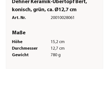
Dehner Keramik-Übertopf Bert,
konisch, grün, ca. Ø12,7 cm
Art. Nr.
20010028061
Maße
Höhe
15,2 cm
Durchmesser
12,7 cm
Gewicht
780 g
Innenmaß Höhe
14 cm
Innenmaß
11 cm
Durchmesser
Merkmale
Farbe
Grün
Materialien
Keramik
Oberfläche
matt