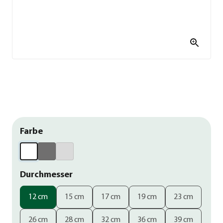
Farbe
Durchmesser
12 cm
15 cm
17 cm
19 cm
23 cm
26 cm
28 cm
32 cm
36 cm
39 cm