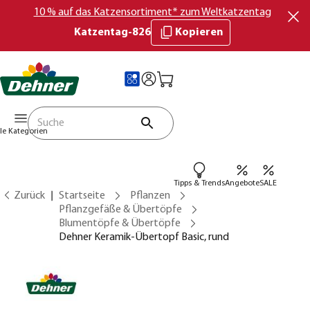
10 % auf das Katzensortiment* zum Weltkatzentag
Katzentag-826
Kopieren
lle Kategorien
Tipps & Trends
Angebote
SALE
Zurück
Startseite
Pflanzen
Pflanzgefäße & Übertöpfe
Blumentöpfe & Übertöpfe
Dehner Keramik-Übertopf Basic, rund