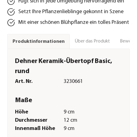
Fügt sich in jede Umgebung hervorragend ein
Setzt Ihre Pflanzenlieblinge gekonnt in Szene
Mit einer schönen Blühpflanze ein tolles Präsent
Über das Produkt
Bewert
Produktinformationen
Dehner Keramik-Übertopf Basic,
rund
Art. Nr.
3230661
Maße
Höhe
9 cm
Durchmesser
12 cm
Innenmaß Höhe
9 cm
Innenmaß
11 cm