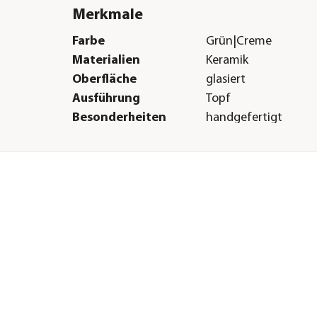
Merkmale
Farbe
Grün|Creme
Materialien
Keramik
Oberfläche
glasiert
Ausführung
Topf
Besonderheiten
handgefertigt
Form
Rund
Einsatzbereich
Indoor
Herstellerangaben
Land
DE
Firma
Dehner Gartencent
Co. KG
E-Mail
service@dehner.de
Straße
Donauwörther Str.
Hausnummer
3-5