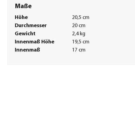
Maße
Höhe
20,5 cm
Durchmesser
20 cm
Gewicht
2,4 kg
Innenmaß Höhe
19,5 cm
Innenmaß
17 cm
Durchmesser
Sonstiges
Marke
Dehner
Qualität
Markenqualität