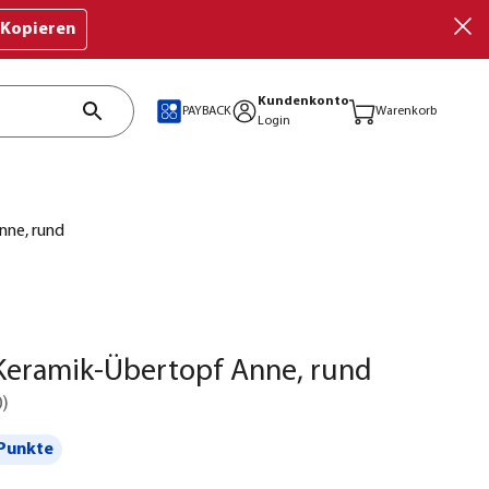
Kopieren
Kundenkonto
PAYBACK
Warenkorb
Login
nne, rund
Keramik-Übertopf Anne, rund
0
)
Punkte