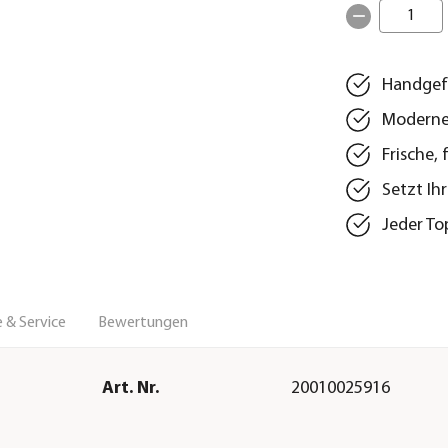
1
Handgefe
Moderne
Frische,
Setzt Ih
Jeder To
 & Service
Bewertungen
Art. Nr.
20010025916