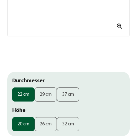
Durchmesser
22 cm
29 cm
37 cm
Höhe
20 cm
26 cm
32 cm