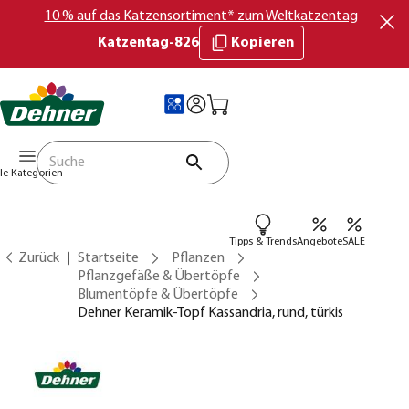
10 % auf das Katzensortiment* zum Weltkatzentag
Katzentag-826
Kopieren
lle Kategorien
Tipps & Trends
Angebote
SALE
Zurück
Startseite
Pflanzen
Pflanzgefäße & Übertöpfe
Blumentöpfe & Übertöpfe
Dehner Keramik-Topf Kassandria, rund, türkis