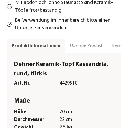
Mit Bodenloch: ohne Staunässe sind Keramik-
Töpfe frostbeständig
Bei Verwendung im Innenbereich bitte einen
Untersetzer verwenden
Über das Produkt
Bewert
Produktinformationen
Dehner Keramik-Topf Kassandria,
rund, türkis
Art. Nr.
4429510
Maße
Höhe
20 cm
Durchmesser
22 cm
Gewicht
2,5 kg