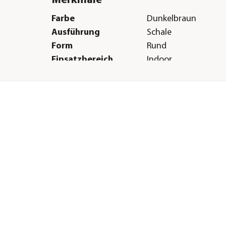
Merkmale
Farbe
Dunkelbraun
Ausführung
Schale
Form
Rund
Einsatzbereich
Indoor
Herstellerangaben
Land
DE
Firma
Dehner Gartencent
Co. KG
E-Mail
service@dehner.de
Straße
Donauwörther Str.
Hausnummer
3-5
Postleitzahl
86641
Stadt
Rain