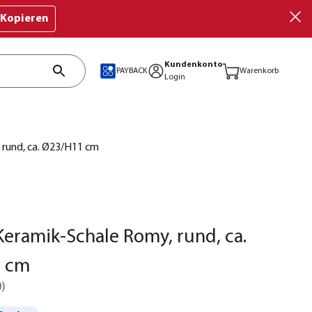
Kopieren
Kundenkonto
PAYBACK
Warenkorb
Login
 rund, ca. Ø23/H11 cm
eramik-Schale Romy, rund, ca.
 cm
0
)