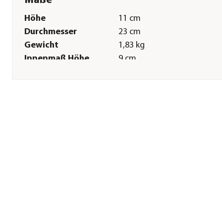
Maße
Höhe
11 cm
Durchmesser
23 cm
Gewicht
1,83 kg
Innenmaß Höhe
9 cm
Innenmaß
18,7 cm
Durchmesser
Sonstiges
Marke
Dehner
Qualität
Markenqualität
Serie
Romy