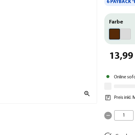
6 PAYBACK °
Farbe
13,99
Online sof
Preis inkl.
1