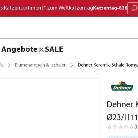
as Katzensortiment* zum Weltkatzentag
Katzentag-826
Angebote
SALE
fe
Blumenampeln & -schalen
Dehner Keramik-Schale Romy,
Dehner K
Ø23/H11
(