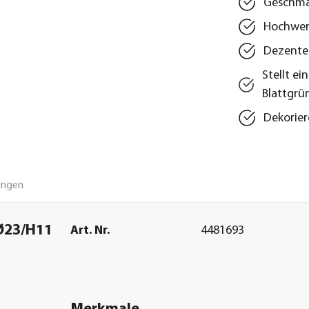
Geschmac
Hochwert
Dezentes
Stellt e
Blattgrü
Dekorier
ungen
 Ø23/H11
Art. Nr.
4481693