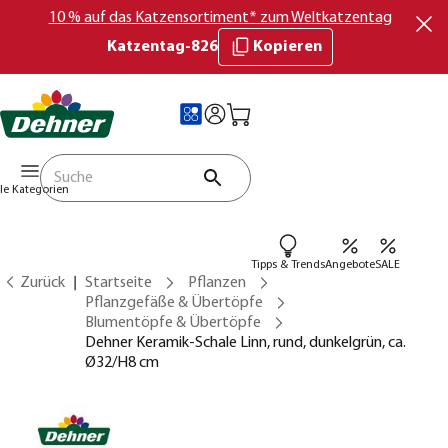
10 % auf das Katzensortiment* zum Weltkatzentag
Katzentag-826
Kopieren
lle Kategorien
Tipps & Trends
Angebote
SALE
Zurück
Startseite
Pflanzen
Pflanzgefäße & Übertöpfe
Blumentöpfe & Übertöpfe
Dehner Keramik-Schale Linn, rund, dunkelgrün, ca.
Ø32/H8 cm