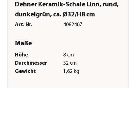
Dehner Keramik-Schale Linn, rund,
dunkelgrün, ca. Ø32/H8 cm
Art. Nr.
4082467
Maße
Höhe
8 cm
Durchmesser
32 cm
Gewicht
1,62 kg
Innenmaß Höhe
7 cm
Innenmaß
28,9 cm
Durchmesser
Merkmale
Farbe
Dunkelgrün
Materialien
Keramik
Ausführung
Schale