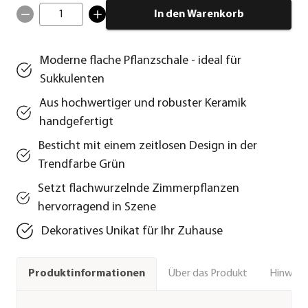
1
In den Warenkorb
Moderne flache Pflanzschale - ideal für
Sukkulenten
Aus hochwertiger und robuster Keramik
handgefertigt
Besticht mit einem zeitlosen Design in der
Trendfarbe Grün
Setzt flachwurzelnde Zimmerpflanzen
hervorragend in Szene
Dekoratives Unikat für Ihr Zuhause
Über das Produkt
Hinweise
Produktinformationen