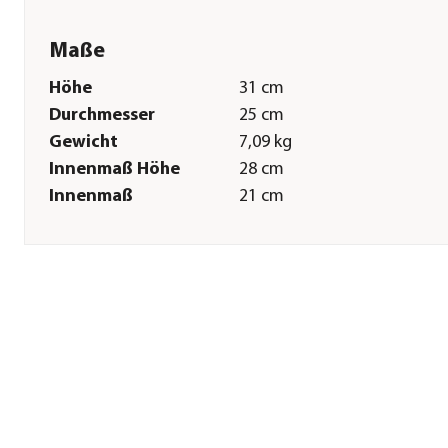
Maße
Höhe
31 cm
Durchmesser
25 cm
Gewicht
7,09 kg
Innenmaß Höhe
28 cm
Innenmaß
21 cm
Durchmesser
Innenmaß
12 cm
Bodendurchmesser
Außenmaß
16 cm
Bodendurchmesser
Bodenmaß außen
17 cm
Sonstiges
Marke
Dehner