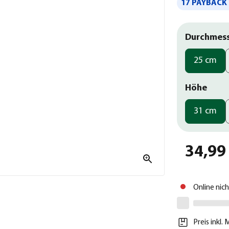
17 PAYBACK 
Durchmes
25 cm
Höhe
31 cm
34,99
Online nic
Preis inkl.