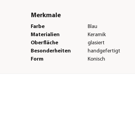
Merkmale
Farbe
Blau
Materialien
Keramik
Oberfläche
glasiert
Besonderheiten
handgefertigt
Form
Konisch
Eigenschaften
frostbeständig
Einsatzbereich
Outdoor
Herstellerangaben
Land
DE