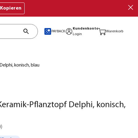
Kopieren
Kundenkonto
PAYBACK
Warenkorb
Login
elphi, konisch, blau
eramik-Pflanztopf Delphi, konisch,
0
)