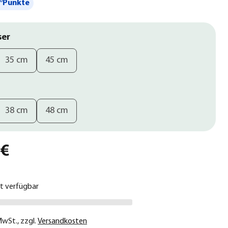
°Punkte
ser
35 cm
45 cm
38 cm
48 cm
 €
ht verfügbar
 MwSt.
,
zzgl.
Versandkosten