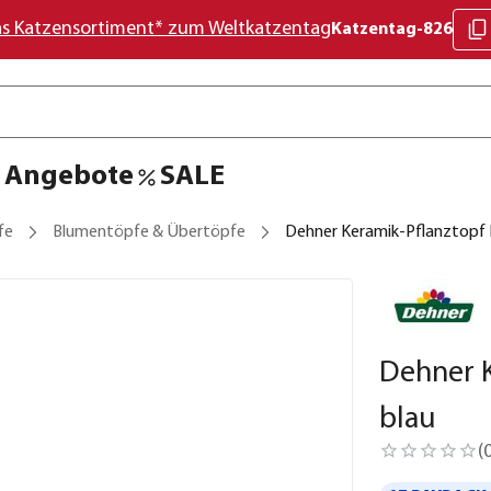
as Katzensortiment* zum Weltkatzentag
Katzentag-826
Angebote
SALE
fe
Blumentöpfe & Übertöpfe
Dehner Keramik-Pflanztopf D
Dehner K
blau
(