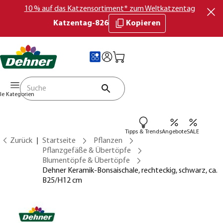
10 % auf das Katzensortiment* zum Weltkatzentag
Katzentag-826
Kopieren
lle Kategorien
Tipps & Trends
Angebote
SALE
Zurück
Startseite
Pflanzen
Pflanzgefäße & Übertöpfe
Blumentöpfe & Übertöpfe
Dehner Keramik-Bonsaischale, rechteckig, schwarz, ca.
B25/H12 cm