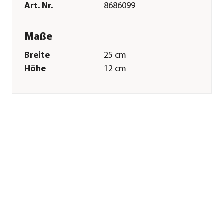
Art. Nr.
8686099
Maße
Breite
25 cm
Höhe
12 cm
Merkmale
Farbe
Schwarz
Materialien
Keramik
Oberfläche
glasiert
Ausführung
Schale
Sonstiges
Marke
Dehner
Qualität
Markenqualität
Lieferumfang
inkl. Unterschale
Hinweis
Abweichungen in