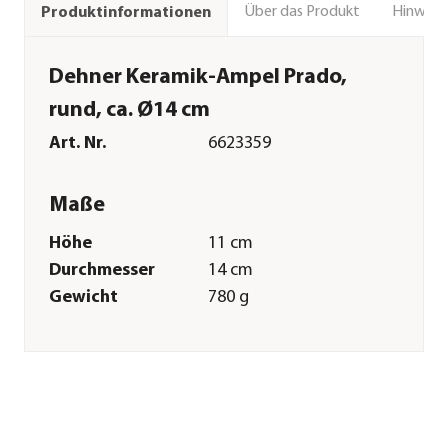
Über das Produkt
Hinweise
Produktinformationen
Dehner Keramik-Ampel Prado,
rund, ca. Ø14 cm
Art. Nr.
6623359
Maße
Höhe
11 cm
Durchmesser
14 cm
Gewicht
780 g
Innenmaß Höhe
10 cm
Innenmaß
11,3 cm
Durchmesser
Merkmale
Farbe
Anthrazit