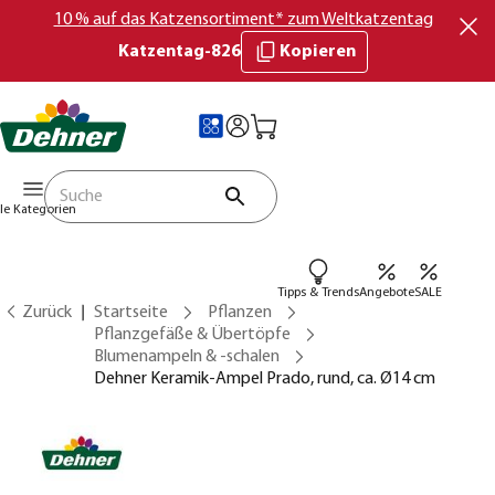
10 % auf das Katzensortiment* zum Weltkatzentag
Katzentag-826
Kopieren
lle Kategorien
Tipps & Trends
Angebote
SALE
Zurück
Startseite
Pflanzen
Pflanzgefäße & Übertöpfe
Blumenampeln & -schalen
Dehner Keramik-Ampel Prado, rund, ca. Ø14 cm