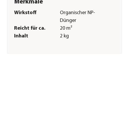
Merkmale
Wirkstoff
Organischer NP-
Dünger
Reicht für ca.
20 m²
Inhalt
2 kg
Pflege
Anwendungszeitraum
ganzjährig
Sonstiges
Marke
Dehner
Qualität
Markenqualität
Herstellerangaben
Land
DE
Firma
Dehner
Gartencenter GmbH
& Co. KG