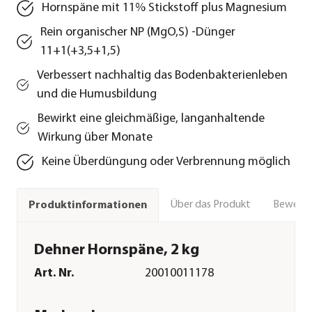
Hornspäne mit 11% Stickstoff plus Magnesium
Rein organischer NP (MgO,S) -Dünger
11+1(+3,5+1,5)
Verbessert nachhaltig das Bodenbakterienleben
und die Humusbildung
Bewirkt eine gleichmäßige, langanhaltende
Wirkung über Monate
Keine Überdüngung oder Verbrennung möglich
Über das Produkt
Bewert
Produktinformationen
Dehner Hornspäne, 2 kg
Art. Nr.
20010011178