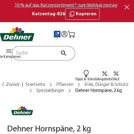
10 % auf das Katzensortiment* zum Weltkatzentag
Katzentag-826
Kopieren
lle Kategorien
Tipps & Trends
Angebote
SALE
Zurück
Startseite
Pflanzen
Erde, Dünger & Schutz
Spezialdünger
Dehner Hornspäne, 2 kg
Dehner Hornspäne, 2 kg