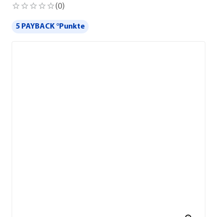
(
0
)
5 PAYBACK °Punkte