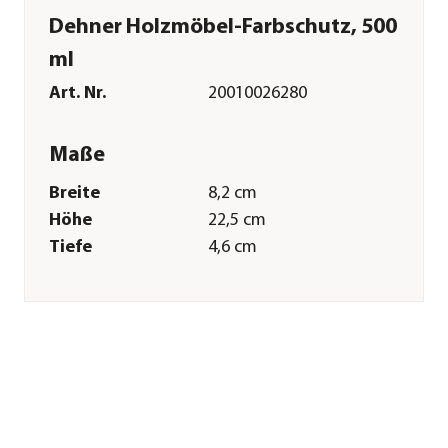
Dehner Holzmöbel-Farbschutz, 500
ml
Art. Nr.
20010026280
Maße
Breite
8,2 cm
Höhe
22,5 cm
Tiefe
4,6 cm
Gewicht
0,6 kg
Merkmale
Farbe
Hellbraun
Gastronomie
Nein
geeignet
Verpackung
Flasche