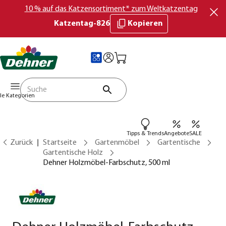
10 % auf das Katzensortiment* zum Weltkatzentag
Katzentag-826
Kopieren
lle Kategorien
Tipps & Trends
Angebote
SALE
Zurück
Startseite
Gartenmöbel
Gartentische
Gartentische Holz
Dehner Holzmöbel-Farbschutz, 500 ml