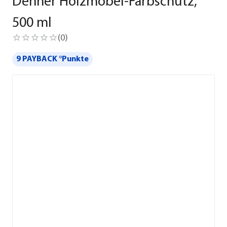
Dehner Holzmöbel-Farbschutz,
500 ml
(
0
)
9 PAYBACK °Punkte