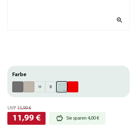
Farbe
H
B
UVP
15,99 €
11,99 €
Sie sparen 4,00 €