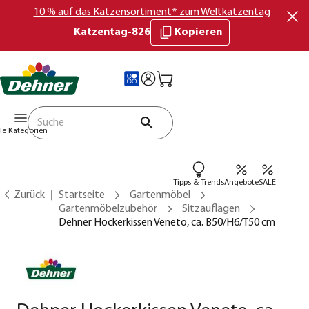
10 % auf das Katzensortiment* zum Weltkatzentag
Katzentag-826
Kopieren
lle Kategorien
Tipps & Trends
Angebote
SALE
Zurück
Startseite
Gartenmöbel
Gartenmöbelzubehör
Sitzauflagen
Dehner Hockerkissen Veneto, ca. B50/H6/T50 cm