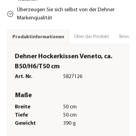
Überzeugen Sie sich selbst von der Dehner
Markenqualität
Über das Produkt
Bewert
Produktinformationen
Dehner Hockerkissen Veneto, ca.
B50/H6/T50 cm
Art. Nr.
5827126
Maße
Breite
50 cm
Tiefe
50 cm
Gewicht
390 g
Sitzfläche
50 x 50 cm