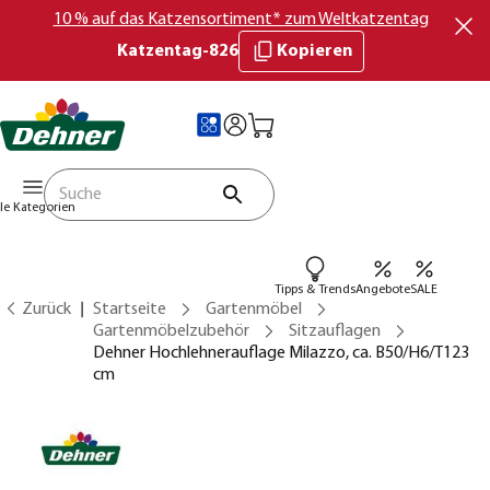
10 % auf das Katzensortiment* zum Weltkatzentag
Katzentag-826
Kopieren
lle Kategorien
Tipps & Trends
Angebote
SALE
Zurück
Startseite
Gartenmöbel
Gartenmöbelzubehör
Sitzauflagen
Dehner Hochlehnerauflage Milazzo, ca. B50/H6/T123
cm