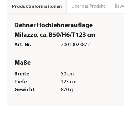
Über das Produkt
Bewert
Produktinformationen
Dehner Hochlehnerauflage
Milazzo, ca. B50/H6/T123 cm
Art. Nr.
20010023872
Maße
Breite
50 cm
Tiefe
123 cm
Gewicht
870 g
Sitzfläche
48 x 50 cm
Kissenstärke
6 cm
Merkmale
Farbe
Rot|Terrakotta|Taupe|Beige