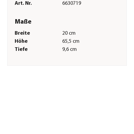
Art. Nr.
6630719
Maße
Breite
20 cm
Höhe
65,5 cm
Tiefe
9,6 cm
Gewicht
960 g
Merkmale
Farbe
Silber|Grau|Grün
Materialien
Stahl|Aluminium
Sonstiges
Marke
Dehner
Qualität
Markenqualität
Herstellerangaben