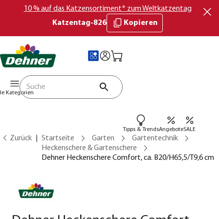
10 % auf das Katzensortiment* zum Weltkatzentag
Katzentag-826
Kopieren
lle Kategorien
Tipps & Trends
Angebote
SALE
Zurück
Startseite
Garten
Gartentechnik
Heckenschere & Gartenschere
Dehner Heckenschere Comfort, ca. B20/H65,5/T9,6 cm