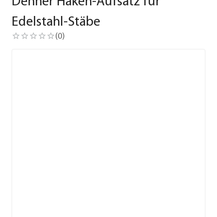
Dehner Haken-Aufsatz für
Edelstahl-Stäbe
(
0
)