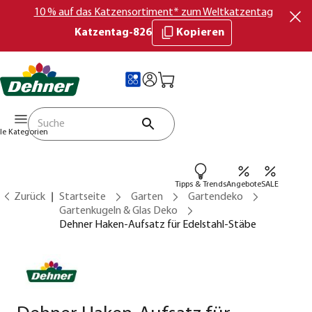
10 % auf das Katzensortiment* zum Weltkatzentag
Katzentag-826
Kopieren
lle Kategorien
Tipps & Trends
Angebote
SALE
Zurück
Startseite
Garten
Gartendeko
Gartenkugeln & Glas Deko
Dehner Haken-Aufsatz für Edelstahl-Stäbe