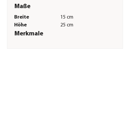
Maße
Breite
15 cm
Höhe
25 cm
Merkmale
Farbe
Silber
Materialien
Edelstahl
Eigenschaften
frostbeständig
Sonstiges
Marke
Dehner
Qualität
Markenqualität
Herstellerangaben
Land
DE
Firma
Dehner
Gartencenter GmbH