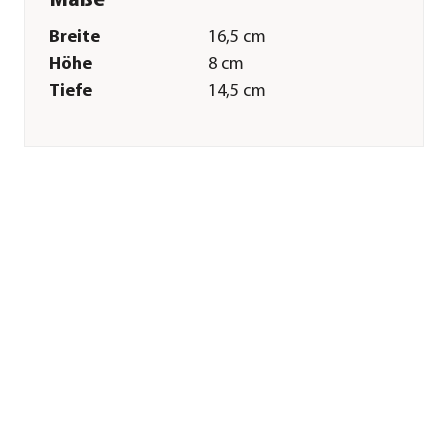
Maße
Breite
16,5 cm
Höhe
8 cm
Tiefe
14,5 cm
Gewicht
700 g
Merkmale
Farbe
Grau
Materialien
Gusseisen
Eigenschaften
frostbeständig
Sonstiges
Marke
Dehner
Qualität
Markenqualität
Herstellerangaben
Land
DE
Firma
Dehner