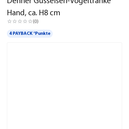
Dehner Gusseisen-Vogeltränke
Hand, ca. H8 cm
(
0
)
4 PAYBACK °Punkte