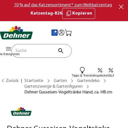
10 % auf das Katzensortiment* zum Weltkatzentag
Katzentag-826
Kopieren
lle Kategorien
Tipps & Trends
Angebote
SALE
Zurück
Startseite
Garten
Gartendeko
Gartenzwerge & Gartenfiguren
Dehner Gusseisen-Vogeltränke Hand, ca. H8 cm