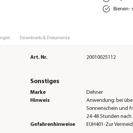
Bienen- 
ungen
Downloads & Dokumente
Art. Nr.
20010025112
Sonstiges
Marke
Dehner
Hinweis
Anwendung: bei über
Sonnenschein und f
24-48 Stunden nach
Gefahrenhinweise
EUH401-Zur Vermei
Risiken für Mensch 