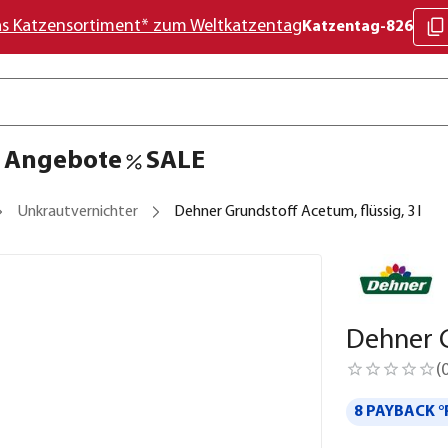
as Katzensortiment* zum Weltkatzentag
Katzentag-826
Angebote
SALE
Unkrautvernichter
Dehner Grundstoff Acetum, flüssig, 3 l
Dehner G
(
8 PAYBACK °