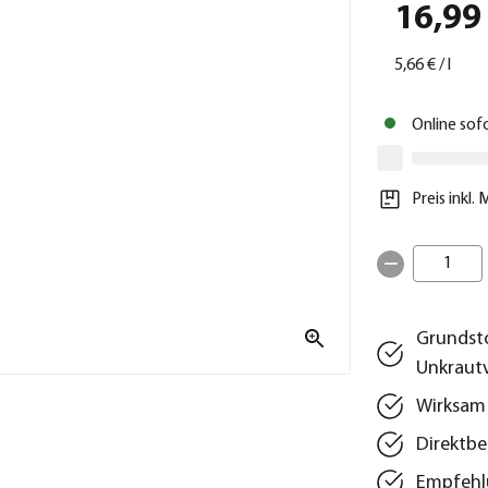
16,99
5,66 €
/
l
Online sof
Preis inkl.
1
Grundsto
Unkrautv
Wirksam
Direktbe
Empfehl