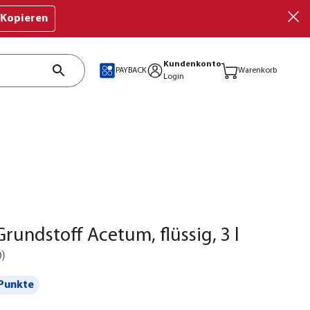
Kopieren
Kundenkonto
PAYBACK
Warenkorb
Login
rundstoff Acetum, flüssig, 3 l
0
)
Punkte