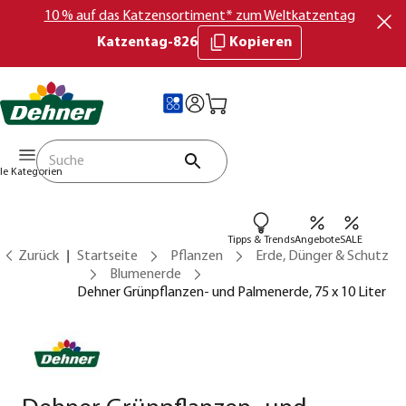
10 % auf das Katzensortiment* zum Weltkatzentag
Katzentag-826
Kopieren
lle Kategorien
Tipps & Trends
Angebote
SALE
Zurück
Startseite
Pflanzen
Erde, Dünger & Schutz
Blumenerde
Dehner Grünpflanzen- und Palmenerde, 75 x 10 Liter