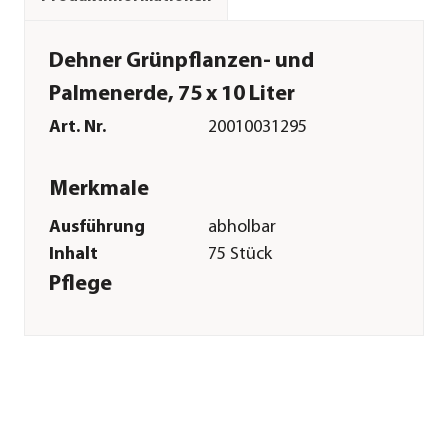
Dehner Grünpflanzen- und
Palmenerde, 75 x 10 Liter
Art. Nr.
20010031295
Merkmale
Ausführung
abholbar
Inhalt
75 Stück
Pflege
Anwendungszeitraum
ganzjährig
Sonstiges
Marke
Dehner
Qualität
Markenqualität
Lieferumfang
75 x 10 l = 750 l Erde