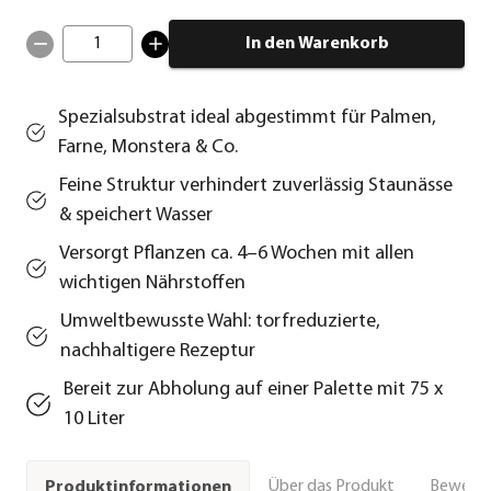
1
In den Warenkorb
Spezialsubstrat ideal abgestimmt für Palmen,
Farne, Monstera & Co.
Feine Struktur verhindert zuverlässig Staunässe
& speichert Wasser
Versorgt Pflanzen ca. 4–6 Wochen mit allen
wichtigen Nährstoffen
Umweltbewusste Wahl: torfreduzierte,
nachhaltigere Rezeptur
Bereit zur Abholung auf einer Palette mit 75 x
10 Liter
Über das Produkt
Bewert
Produktinformationen