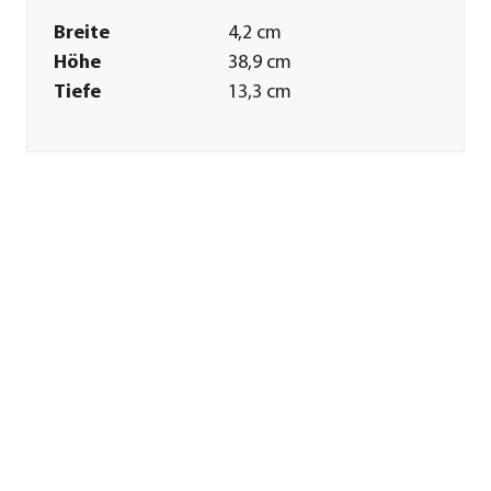
Breite
4,2 cm
Höhe
38,9 cm
Tiefe
13,3 cm
Gewicht
290 g
Merkmale
Farbe
Silber|Grau|Grün
Materialien
Kunststoff|Edelstahl
Technische Details
Funktionen
Bypass-Klinge
Sonstiges
Marke
Dehner
Qualität
Markenqualität
Herstellerangaben
Land
DE