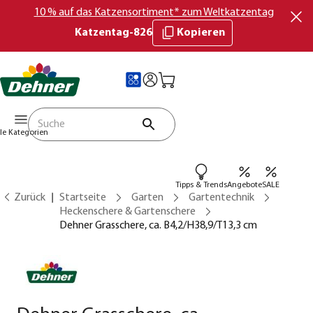
10 % auf das Katzensortiment* zum Weltkatzentag
Katzentag-826
Kopieren
lle Kategorien
Tipps & Trends
Angebote
SALE
Zurück
Startseite
Garten
Gartentechnik
Heckenschere & Gartenschere
Dehner Grasschere, ca. B4,2/H38,9/T13,3 cm