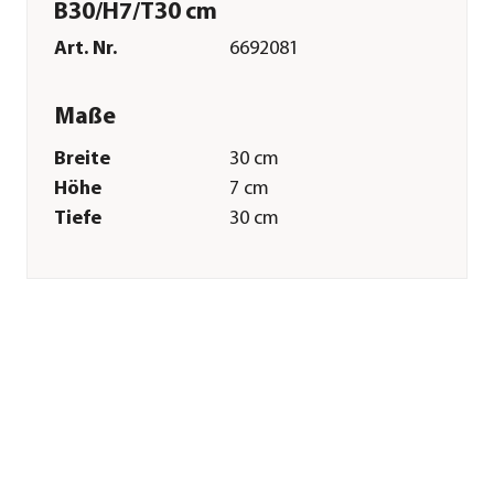
B30/H7/T30 cm
Art. Nr.
6692081
Maße
Breite
30 cm
Höhe
7 cm
Tiefe
30 cm
Gewicht
12 kg
Merkmale
Farbe
Grau
Materialien
Granit
Form
Eckig
Eigenschaften
frostbeständig
Einsatzbereich
Outdoor
Sonstiges