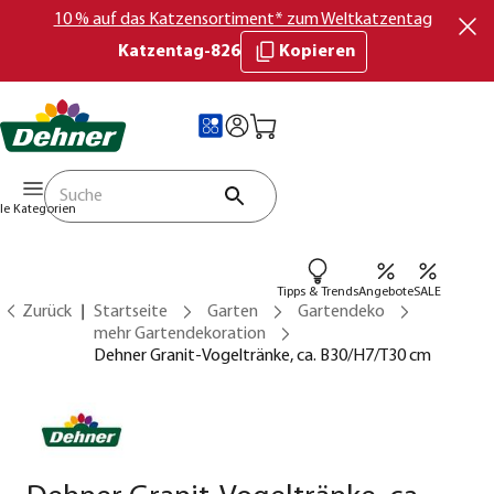
10 % auf das Katzensortiment* zum Weltkatzentag
Katzentag-826
Kopieren
lle Kategorien
Tipps & Trends
Angebote
SALE
Zurück
Startseite
Garten
Gartendeko
mehr Gartendekoration
Dehner Granit-Vogeltränke, ca. B30/H7/T30 cm