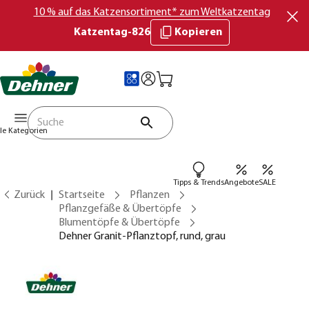
10 % auf das Katzensortiment* zum Weltkatzentag
Katzentag-826
Kopieren
lle Kategorien
Tipps & Trends
Angebote
SALE
Zurück
Startseite
Pflanzen
Pflanzgefäße & Übertöpfe
Blumentöpfe & Übertöpfe
Dehner Granit-Pflanztopf, rund, grau