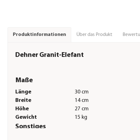
Über das Produkt
Bewert
Produktinformationen
Dehner Granit-Elefant
Maße
Länge
30 cm
Breite
14 cm
Höhe
27 cm
Gewicht
15 kg
Sonstiges
Marke
Dehner