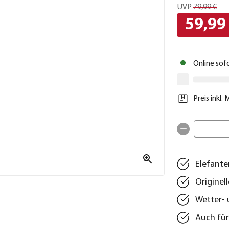
UVP
79,99 €
59,99
Online sof
Preis inkl.
Elefante
Originel
Wetter- 
Auch für