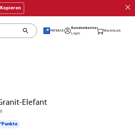
Kopieren
Kundenkonto
PAYBACK
Warenkorb
Login
ranit-Elefant
0
)
°Punkte