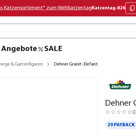
as Katzensortiment* zum Weltkatzentag
Katzentag-826
Angebote
SALE
erge & Gartenfiguren
Dehner Granit-Elefant
Dehner G
(
29 PAYBACK 