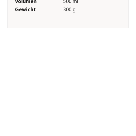
Volumen
500 ml
Gewicht
300 g
Merkmale
Materialien
Glas
Inhalt
1 Stück
Sonstiges
Marke
Dehner
Qualität
Markenqualität
Hinweis
Öffnungsdurchmesser:
20 mm / max. 100 °C
bis zu 20 Minuten
Herstellerangaben
Land
DE
Firma
Dehner
Gartencenter GmbH