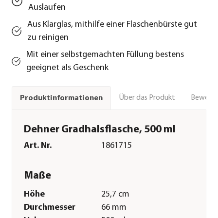
Auslaufen
Aus Klarglas, mithilfe einer Flaschenbürste gut
zu reinigen
Mit einer selbstgemachten Füllung bestens
geeignet als Geschenk
Über das Produkt
Bewert
Produktinformationen
Dehner Gradhalsflasche, 500 ml
Art. Nr.
1861715
Maße
Höhe
25,7 cm
Durchmesser
66 mm