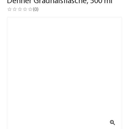
Dehner Gradhalsflasche, 500 ml
(
0
)