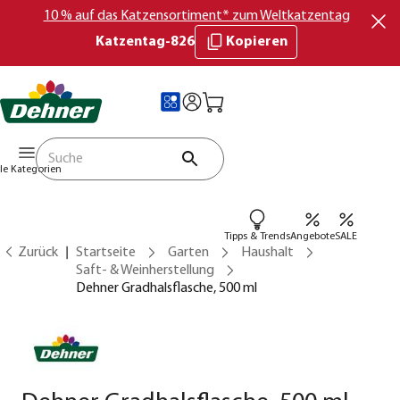
10 % auf das Katzensortiment* zum Weltkatzentag
Katzentag-826
Kopieren
lle Kategorien
Tipps & Trends
Angebote
SALE
Zurück
Startseite
Garten
Haushalt
Saft- & Weinherstellung
Dehner Gradhalsflasche, 500 ml