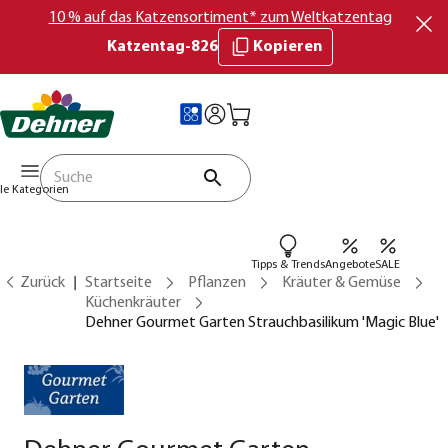
10 % auf das Katzensortiment* zum Weltkatzentag
Katzentag-826
Kopieren
lle Kategorien
Tipps & Trends
Angebote
SALE
Zurück
Startseite
Pflanzen
Kräuter & Gemüse
Küchenkräuter
Dehner Gourmet Garten Strauchbasilikum 'Magic Blue'