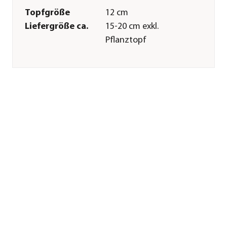
Topfgröße
12 cm
Liefergröße ca.
15-20 cm exkl.
Pflanztopf
Wuchshöhe ca.
50-70 cm
Merkmale
Farbe
Grün|Dunkelrot
Erntezeit
April|Mai|Juni|Juli|August
Wuchsform
Strauch
Besonderheiten
Insektenfreundlich
Lebenszyklus
mehrjährig
Einsatzbereich
Würzkraut
Pflege
Standort
sonnig|warm|windgeschützt
Bodenbeschaffenheit
nährstoffreich|durchlässig
Winterhart
frostempfindlich