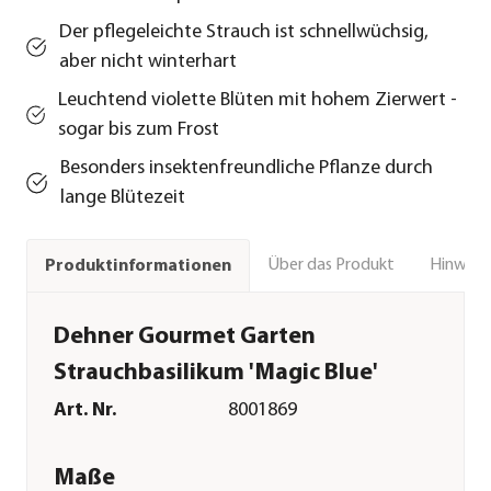
Der pflegeleichte Strauch ist schnellwüchsig,
aber nicht winterhart
Leuchtend violette Blüten mit hohem Zierwert -
sogar bis zum Frost
Besonders insektenfreundliche Pflanze durch
lange Blütezeit
Über das Produkt
Hinweise
Produktinformationen
Dehner Gourmet Garten
Strauchbasilikum 'Magic Blue'
Art. Nr.
8001869
Maße