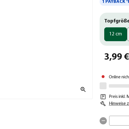
1 PAYBACK °
Topfgröß
12 cm
3,99 
Online nic
Preis inkl.
Hinweise z