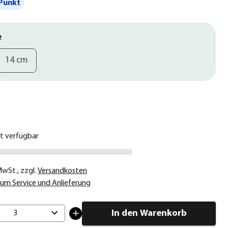
Punkt
e
14 cm
€
ht verfügbar
 MwSt.
,
zzgl.
Versandkosten
um Service und Anlieferung
In den Warenkorb
3