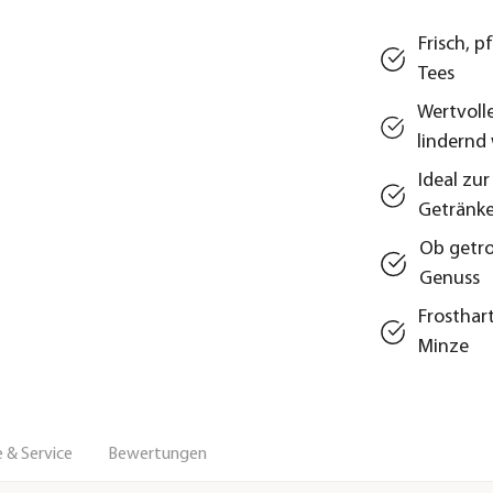
Frisch, 
Tees
Wertvoll
lindernd
Ideal zu
Getränk
Ob getro
Genuss
Frosthar
Minze
 & Service
Bewertungen