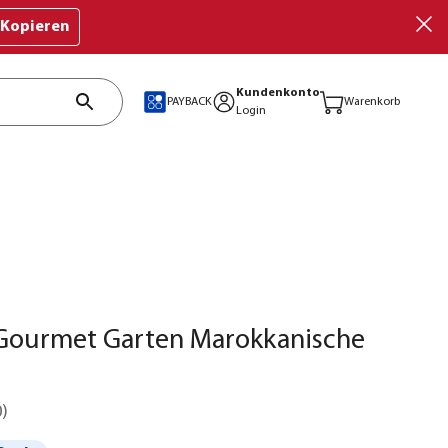
Kopieren
Kundenkonto
PAYBACK
Warenkorb
Login
Gourmet Garten Marokkanische
0
)