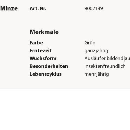
 Minze
Art. Nr.
8002149
Merkmale
Farbe
Grün
Erntezeit
ganzjährig
Wuchsform
Ausläufer bildend|a
Besonderheiten
Insektenfreundlich
Lebenszyklus
mehrjährig
Einsatzbereich
Teekraut|Würzkraut|
Sonstiges
Marke
Dehner Gourmet Ga
ht