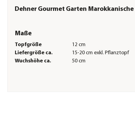
Dehner Gourmet Garten Marokkanische
Maße
Topfgröße
12 cm
Liefergröße ca.
15-20 cm exkl. Pflanztopf
Wuchshöhe ca.
50 cm
Pflege
Standort
hell|sonnig|halbschattig
Bodenbeschaffenheit
humos|nährstoffreich|feuc
Winterhart
Ja
Pflanzzeit
ganzjährig