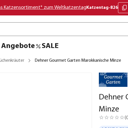
as Katzensortiment* zum Weltkatzentag
Katzentag-826
Angebote
SALE
üchenkräuter
Dehner Gourmet Garten Marokkanische Minze
Dehner 
Minze
(