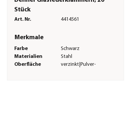
Dehner Glasfederklammern, 20
Stück
Art. Nr.
4414561
Merkmale
Farbe
Schwarz
Materialien
Stahl
Oberfläche
verzinkt|Pulver-
Beschichtung
Sonstiges
Marke
Vitavia
Herstellerangaben
Land
DE
Firma
E.P.H. Schmidt & Co.
GmbH