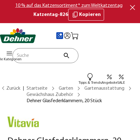
10 % auf das Katzensortiment* zum Weltkatzentag
Katzentag-826
Kopieren
lle Kategorien
Tipps & Trends
Angebote
SALE
Zurück
Startseite
Garten
Gartenausstattung
Gewächshaus Zubehör
Dehner Glasfederklammern, 20 Stück