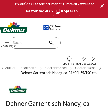
10 % auf das Katzensortiment* zum Weltkatzentag
Katzentag-826
Kopieren
lle Kategorien
Tipps & Trends
Angebote
SALE
Zurück
Startseite
Gartenmöbel
Gartentische
Dehner Gartentisch Nancy, ca. B160/H75/T90 cm
Dehner Gartentisch Nancy, ca.