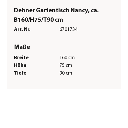
Dehner Gartentisch Nancy, ca.
B160/H75/T90 cm
Art. Nr.
6701734
Maße
Breite
160 cm
Höhe
75 cm
Tiefe
90 cm
Gewicht
25 kg
Merkmale
Farbe
Grau
Materialien
Aluminium|Glas
Oberfläche
Antihaft-
Beschichtung