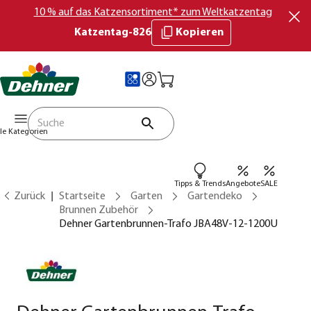
10 % auf das Katzensortiment* zum Weltkatzentag
Katzentag-826
Kopieren
lle Kategorien
Tipps & Trends
Angebote
SALE
Zurück
Startseite
Garten
Gartendeko
Brunnen Zubehör
Dehner Gartenbrunnen-Trafo JBA48V-12-1200U