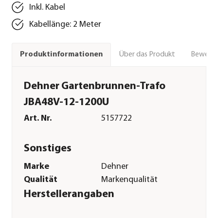
Inkl. Kabel
Kabellänge: 2 Meter
Über das Produkt
Bewert
Produktinformationen
Dehner Gartenbrunnen-Trafo
JBA48V-12-1200U
Art. Nr.
5157722
Sonstiges
Marke
Dehner
Qualität
Markenqualität
Herstellerangaben
Land
DE