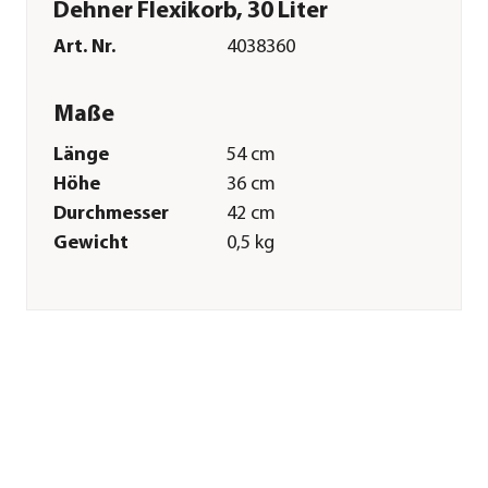
Dehner Flexikorb, 30 Liter
Art. Nr.
4038360
Maße
Länge
54 cm
Höhe
36 cm
Durchmesser
42 cm
Gewicht
0,5 kg
Merkmale
Farbe
Weiß
Materialien
Kunststoff
Ausführung
Korb
Einsatzbereich
Outdoor
Sonstiges
Marke
Dehner