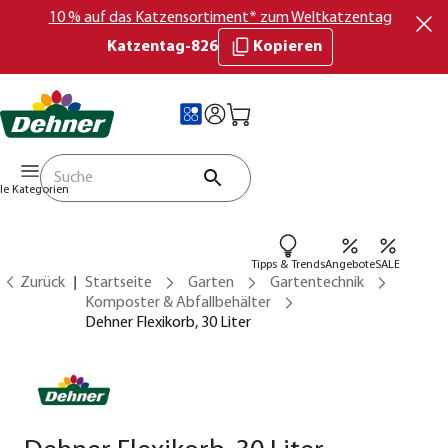
10 % auf das Katzensortiment* zum Weltkatzentag
Katzentag-826
Kopieren
lle Kategorien
Tipps & Trends
Angebote
SALE
Zurück
Startseite
Garten
Gartentechnik
Komposter & Abfallbehälter
Dehner Flexikorb, 30 Liter