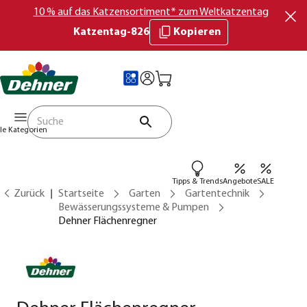
10 % auf das Katzensortiment* zum Weltkatzentag
Katzentag-826
Kopieren
lle Kategorien
Tipps & Trends
Angebote
SALE
Zurück
Startseite
Garten
Gartentechnik
Bewässerungssysteme & Pumpen
Dehner Flächenregner