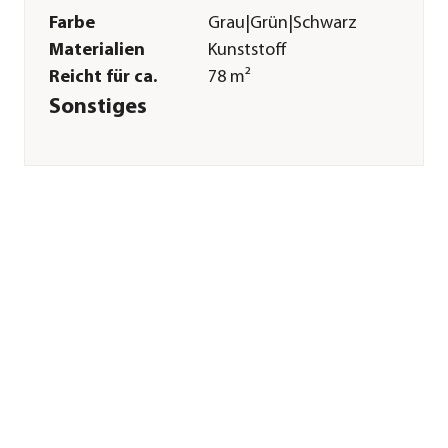
Farbe
Grau|Grün|Schwarz
Materialien
Kunststoff
Reicht für ca.
78 m²
Sonstiges
Marke
Dehner
Qualität
Markenqualität
Herstellerangaben
Land
DE
Firma
Dehner
Gartencenter GmbH
& Co. KG
E-Mail
service@dehner.de
Straße
Donauwörther Str.
Hausnummer
3-5
Postleitzahl
86641