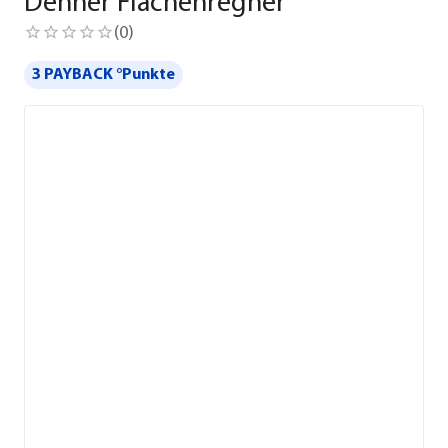
Dehner Flächenregner
(
0
)
3 PAYBACK °Punkte