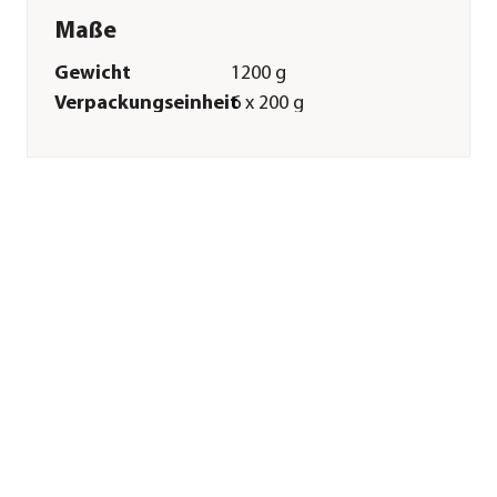
Maße
Gewicht
1200 g
Verpackungseinheit
6 x 200 g
Merkmale
Sorte
Huhn|Fisch
Futterart
Nassfutter
Spezialfutter
Getreidefrei|Glutenfrei|Allergik
Verpackung
Dose
Sonstiges
Marke
Dehner Fine Nature
Tierart
Katzen
Lebensphase
Adult
Herstellerangaben
Land
Deutschland