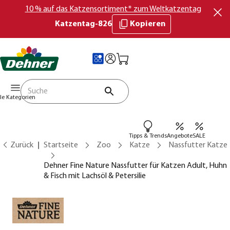
10 % auf das Katzensortiment* zum Weltkatzentag
Katzentag-826
Kopieren
lle Kategorien
Tipps & Trends
Angebote
SALE
Zurück
Startseite
Zoo
Katze
Nassfutter Katze
Dehner Fine Nature Nassfutter für Katzen Adult, Huhn
& Fisch mit Lachsöl & Petersilie