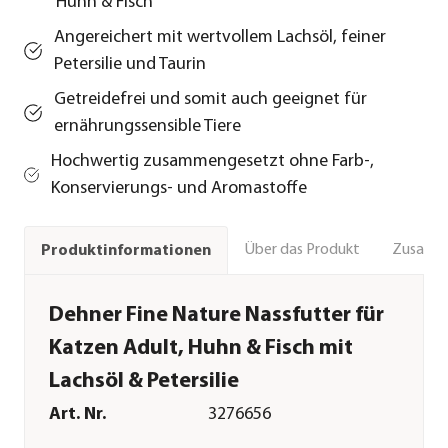
Huhn & Fisch
Angereichert mit wertvollem Lachsöl, feiner
Petersilie und Taurin
Getreidefrei und somit auch geeignet für
ernährungssensible Tiere
Hochwertig zusammengesetzt ohne Farb-,
Konservierungs- und Aromastoffe
Über das Produkt
Zusamm
Produktinformationen
Dehner Fine Nature Nassfutter für
Katzen Adult, Huhn & Fisch mit
Lachsöl & Petersilie
Art. Nr.
3276656