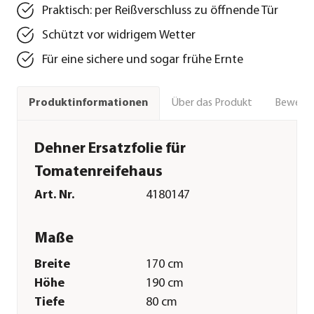
Praktisch: per Reißverschluss zu öffnende Tür
Schützt vor widrigem Wetter
Für eine sichere und sogar frühe Ernte
Über das Produkt
Bewert
Produktinformationen
Dehner Ersatzfolie für
Tomatenreifehaus
Art. Nr.
4180147
Maße
Breite
170 cm
Höhe
190 cm
Tiefe
80 cm