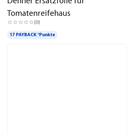
Dehner Ersatzfolie für
Tomatenreifehaus
(
0
)
17 PAYBACK °Punkte