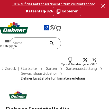
10 % auf das Katzensortiment* zum Weltkatzentag
Katzentag-826
Kopieren
lle Kategorien
Tipps & Trends
Angebote
SALE
Zurück
Startseite
Garten
Gartenausstattung
Gewächshaus Zubehör
Dehner Ersatzfolie für Tomatenreifehaus