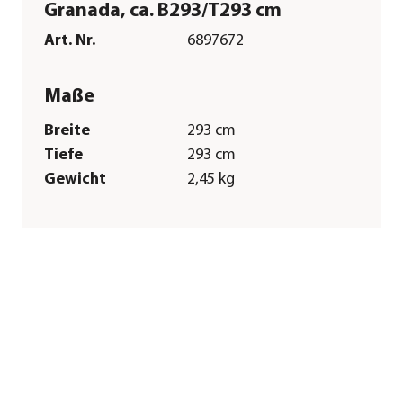
Granada, ca. B293/T293 cm
Art. Nr.
6897672
Maße
Breite
293 cm
Tiefe
293 cm
Gewicht
2,45 kg
Merkmale
Farbe
Beige
Materialien
Polyester
Textilzusammensetzung
100% Polyester,
(180g/m²) mit PU-
Beschichtung
Oberfläche
wasserabweisend
Gastronomie
Nein