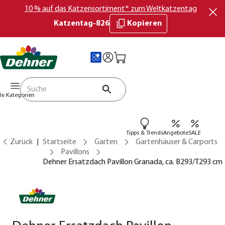
10 % auf das Katzensortiment* zum Weltkatzentag
Katzentag-826
Kopieren
lle Kategorien
Tipps & Trends
Angebote
SALE
Zurück
Startseite
Garten
Gartenhäuser & Carports
Pavillons
Dehner Ersatzdach Pavillon Granada, ca. B293/T293 cm