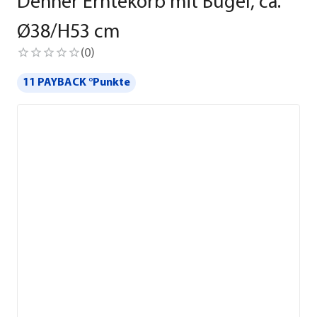
Dehner Erntekorb mit Bügel, ca.
Ø38/H53 cm
(
0
)
11 PAYBACK °Punkte