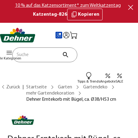
10 % auf das Katzensortiment* zum Weltkatzentag
Katzentag-826
Kopieren
lle Kategorien
Tipps & Trends
Angebote
SALE
Zurück
Startseite
Garten
Gartendeko
mehr Gartendekoration
Dehner Erntekorb mit Bügel, ca. Ø38/H53 cm