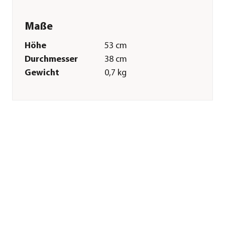
Maße
Höhe
53 cm
Durchmesser
38 cm
Gewicht
0,7 kg
Merkmale
Materialien
Weide
Sonstiges
Marke
Dehner
Qualität
Markenqualität
Herstellerangaben
Land
DE
Firma
Dehner
Gartencenter GmbH